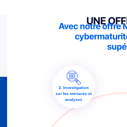
UNE OFF
Avec notre offre 
cybermaturit
supé
2. Investigation
sur les menaces et
analyses