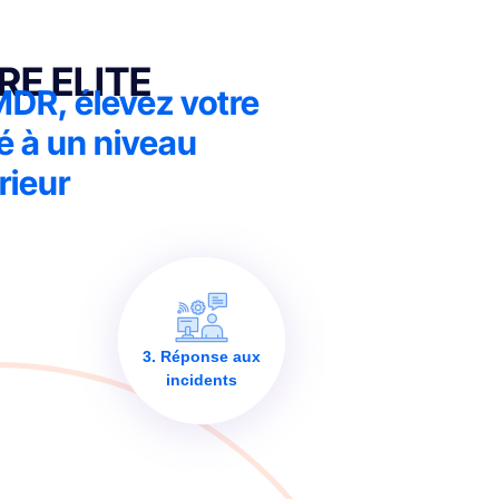
RE ELITE
MDR, élevez votre
é à un niveau
rieur
3. Réponse aux
incidents