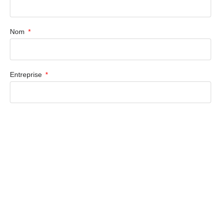
Nom
Entreprise
Email
Téléphone
Quel service vous intéresse ?