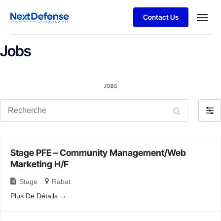
Contact Us
Jobs
JOBS
Recherche
Filtr
par
Stage PFE – Community Management/Web
Marketing H/F
Stage
Rabat
Plus De Détails